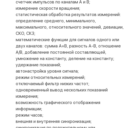
счетчик импульсов по каналам А и B;
измерение скорости вращения;
статистическая обработка результатов измерений:
определение среднего, минимального,
максимального, относительного значений, девиации,
СКО, СКЗ;
математические функции для сигналов одного или
двух каналов: сумма А+В, разность А-В, отношение
А/В, добавление постоянной составляющей,
умножение на константу, деление на константу;
удержание показаний;
автонастройка уровня сигнала;
режим относительных измерений;
отключаемый фильтр низких частот;
одновременный вывод нескольких показаний
измерения;
возможность графического отображения
информации;
режим часов;
внешняя и внутренняя синхронизация;
синхронизация по положительному или