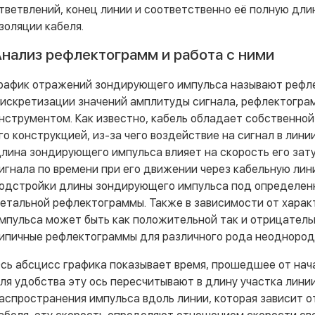
тветвлений, конец линии и соответственно её полную длин
золяции кабеля.
нализ рефлектограмм и работа с ними
рафик отражений зондирующего импульса называют рефле
искретизации значений амплитуды сигнала, рефлектогра
нструментом. Как известно, кабель обладает собственной
го конструкцией, из-за чего воздействие на сигнал в лин
лина зондирующего импульса влияет на скорость его зат
игнала по времени при его движении через кабельную лин
одстройки длины зондирующего импульса под определенн
етальной рефлектограммы. Также в зависимости от хара
мпульса может быть как положительной так и отрицатель
ипичные рефлектограммы для различного рода неоднород
сь абсцисс графика показывает время, прошедшее от нач
ля удобства эту ось пересчитывают в длину участка линии
аспространения импульса вдоль линии, которая зависит 