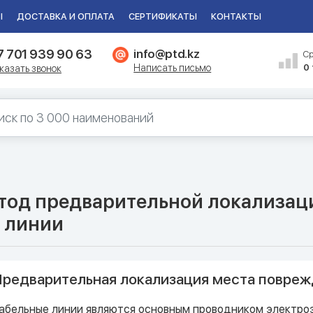
Ы
ДОСТАВКА И ОПЛАТА
СЕРТИФИКАТЫ
КОНТАКТЫ
7 701 939 90 63
info@ptd.kz
С
Написать письмо
0
казать звонок
тод предварительной локализаци
 линии
редварительная локализация места повреж
абельные линии являются основным проводником электро