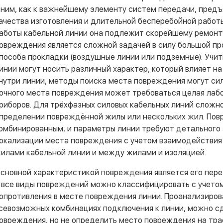
 ним, как к важнейшему элементу систем передачи, пред
ачества изготовления и длительной бесперебойной работы
аботы кабельной линии она подлежит скорейшему ремонту
овреждения является сложной задачей в силу большой пр
пособа прокладки (воздушные линии или подземные). Учит
инии могут носить различный характер, который влияет н
нутри линии, методы поиска места повреждения могут си
очного места повреждения может требоваться целая лаб
риборов. Для трёхфазных силовых кабельных линий сложн
пределении повреждённой жилы или нескольких жил. Пов
омбинированным, и параметры линии требуют детального 
окализации места повреждения с учетом взаимодействия
илами кабельной линии и между жилами и изоляцией.
сновной характеристикой повреждения является его пер
 все виды повреждений можно классифицировать с учетом
опротивления в месте повреждения линии. Проанализиров
севозможных комбинациях подключения к линии, можно сд
овреждения, но не определить место повреждения на трас