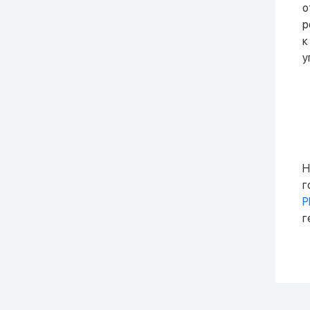
о
р
к
у
Н
г
Р
г