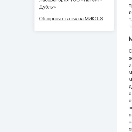
п
Дубль»
л
Обзорная статья на МИКО-8
т
т
С
з
и
м
м
д
о
о
з
р
н
о