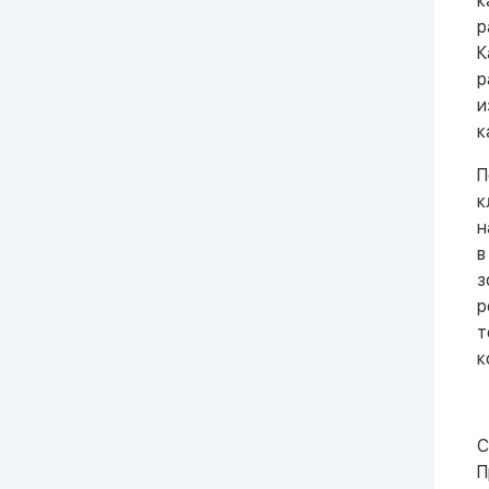
к
р
К
р
и
к
П
к
н
в
з
р
т
к
С
П