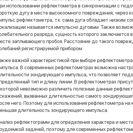
ри использовании рефлектометра в синхронизации с под
ороткую дугу в месте высокоомного повреждения, через 
мпульс рефлектометра, т.к. сама дуга обладает низким с
окализации называется импульсно дуговым. Также возмо
олебательного разряда, сущность которого заключается 
есте заплывающего пробоя. Расстояние до такого повреж
олебаний регистрируемой прибором.
акже важной характеристикой при выборе рефлектометр
мпульса. В современных рефлектометрах возможна настр
лительности зондирующего импульса, что позволяет под
пределенный тип и длину линии. В рефлектометрах присут
 которой невозможно различить полезные данные рефлект
скажений, вызванных длительностью самого зондирующег
осле него. Поэтому для использования рефлектометра на 
еньшая длительность зондирующего импульса.
нализ рефлектограмм для определения характера и мест
рудоемкой задачей, поэтому для современных рефлектом