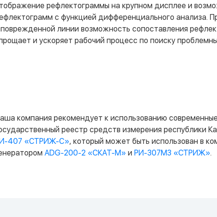
тображение рефлектограммы на крупном дисплее и возмо
ефлектограмм с функцией дифференциального анализа. П
 поврежденной линии возможность сопоставления рефлек
прощает и ускоряет рабочий процесс по поиску проблемны
аша компания рекомендует к использованию современные
осударственный реестр средств измерения республики Ка
И-407 «СТРИЖ-С»
, который может быть использован в к
енератором
ADG-200-2 «СКАТ-М»
и
РИ-307М3 «СТРИЖ»
.