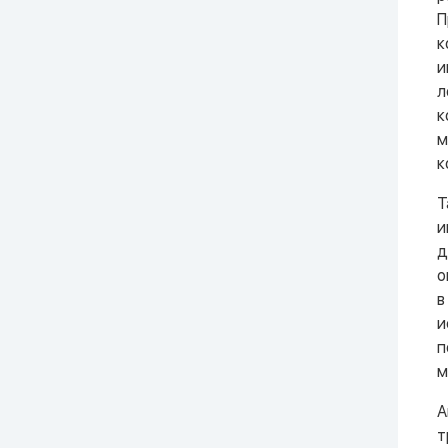
П
к
и
л
к
м
к
Т
и
д
о
в
и
п
м
А
т