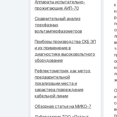
Аппараты испытательно-
к
прожигающие АИП-70
к
р
Сравнительный анализ
п
трехфазных
с
вольтамперфазометров
л
Приборы производства СКБ ЭП
в
и их применение в
т
диагностике высоковольтного
п
оборудования
о
к
Рефлектометрия, как метод
л
предварительной
ж
локализации места и
характера повреждения
О
кабельной линии
и
с
Обзорная статья на МИКО-7
в
п
Лаборатория ТОО «Патент-