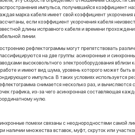
абеля, эту скорость определяют отношением скорости све
аспространения импульса, получившийся коэффициент на
аждая марка кабеля имеет свой коэффициент укорочения 
ассчитаны, если коэффициент укорочения кабеля неизвест
звестной длины исправного кабеля и времени прохождения
абельной линии.
остроению рефлектограммы могут препятствовать различ
лассифицируются на две группы: асинхронные и синхронн
аводками высоковольтного электрооборудования вблизи к
 работе и имеют вид шума, уровень которого может быть 
ондирующего импульса. В таких условиях используется ре
ефлектограмма снимается несколько раз, и вычисляются
очек графика, из-за чего асинхронная составляющая каж
оординатному нулю.
инхронные помехи связаны с неоднородностями самой лин
ри наличии множества вставок, муфт, скруток или участк