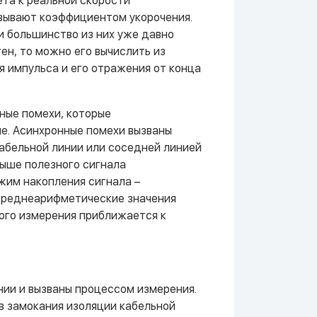
та к реальной скорости
зывают коэффициентом укорочения.
и большинство из них уже давно
ен, то можно его вычислить из
 импульса и его отражения от конца
ные помехи, которые
ые. Асинхронные помехи вызваны
абельной линии или соседней линией
выше полезного сигнала
жим накопления сигнала –
 среднеарифметические значения
дого измерения приближается к
ии и вызваны процессом измерения.
ов замокания изоляции кабельной