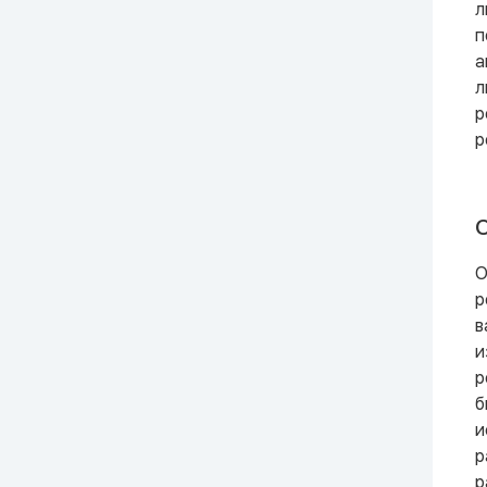
л
п
а
л
р
р
С
О
р
в
и
р
б
и
р
р