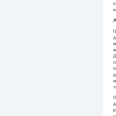
о
и
А
Г
д
и
е
Д
с
п
д
и
т
О
д
р