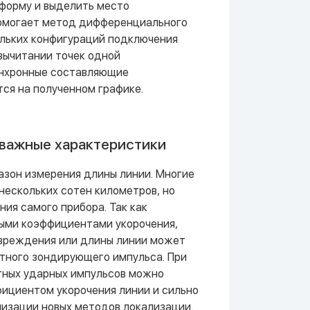
форму и выделить место
помогает метод дифференциального
ольких конфигураций подключения
вычитании точек одной
инхронные составляющие
ся на полученном графике.
важные характеристики
зон измерения длины линии. Многие
ескольких сотен километров, но
ия самого прибора. Так как
ными коэффициентами укорочения,
вреждения или длины линии может
ьтного зондирующего импульса. При
тных ударных импульсов можно
ициентом укорочения линии и сильно
изации новых методов локализации.