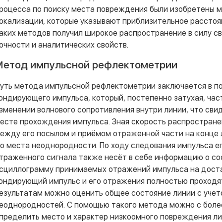
роцесса по поиску места повреждения были изобретены 
окализации, которые указывают приблизительное расстоя
аких методов получил широкое распространение в силу св
очности и аналитических свойств.
Метод импульсной рефлектометрии
уть метода импульсной рефлектометрии заключается в по
ондирующего импульса, который, постепенно затухая, ча
зменении волнового сопротивления внутри линии, что сви
есте прохождения импульса. Зная скорость распростране
ежду его посылом и приёмом отраженной части на конце
о места неоднородности. По ходу следования импульса ег
траженного сигнала также несёт в себе информацию о сос
сциллограмму принимаемых отражений импульса на доста
ондирующий импульс и его отражения полностью проходят
езультатам можно оценить общее состояние линии с учет
еоднородностей. С помощью такого метода можно с боле
пределить место и характер низкоомного повреждения ли