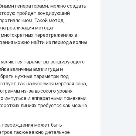
обными генераторами, можно создать
которую пройдет зондирующий
опротивлением. Такой метод
жна реализация метода
в многократных переотражениях в
дения можно найти из периода волны
а являются параметры зондирующего
ойка величины амплитуды и
обрать нужные параметры под
ствует так называемая мертвая зона,
ограммы из-за высокого уровня
о импульса и аппаратными помехами
коротких линиях требуется как можно
а повреждения может быть
етров также важно детальное