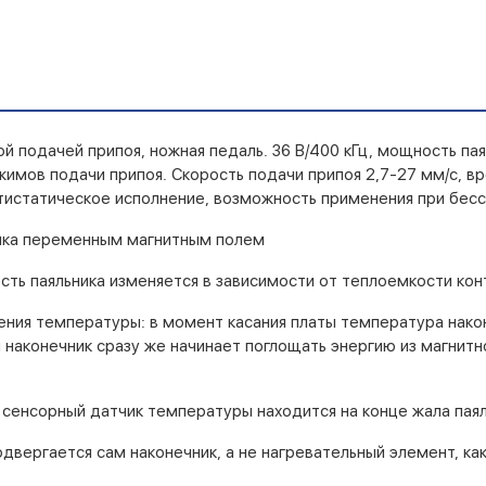
й подачей припоя, ножная педаль. 36 В/400 кГц, мощность па
ежимов подачи припоя. Скорость подачи припоя 2,7-27 мм/с, в
нтистатическое исполнение, возможность применения при бессв
ника переменным магнитным полем
сть паяльника изменяется в зависимости от теплоемкости кон
ения температуры: в момент касания платы температура нако
 наконечник сразу же начинает поглощать энергию из магнит
сенсорный датчик температуры находится на конце жала пая
вергается сам наконечник, а не нагревательный элемент, как