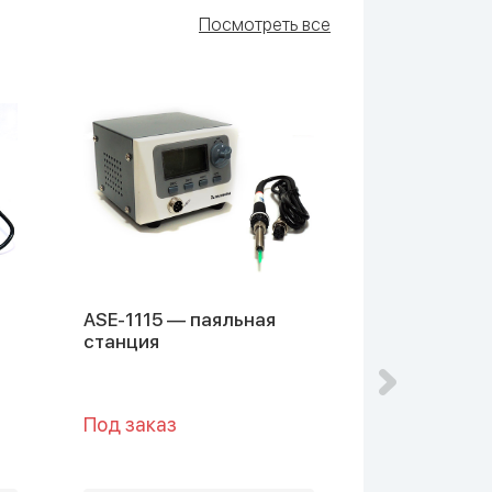
Посмотреть все
ASE-1115 — паяльная
ASE-1111 — 
станция
станция
Под заказ
Под заказ