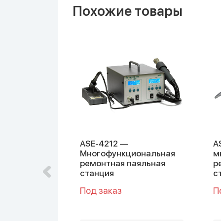
Похожие товары
яльная
ASE-4212 —
A
Многофункциональная
м
ремонтная паяльная
р
станция
с
Под заказ
П