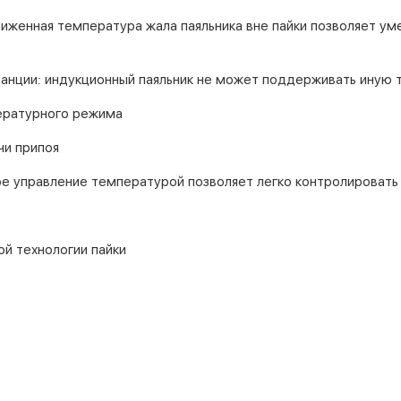
ниженная температура жала паяльника вне пайки позволяет ум
танции: индукционный паяльник не может поддерживать иную 
ературного режима
чи припоя
е управление температурой позволяет легко контролировать
й технологии пайки