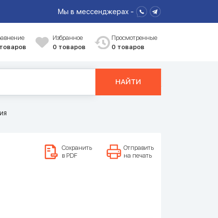
Мы в мессенджерах -
равнение
Избранное
Просмотренные
 товаров
0
товаров
0 товаров
НАЙТИ
ия
Сохранить
Отправить
в PDF
на печать