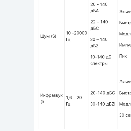
20 - 140
дБА
Эквив
22 – 140
Быст
дБС
10 -20000
Медл
Шум (S)
Гц
30 – 140
Импул
дБZ
Пик
10-140 дБ
спектры
Эквив
20-140 дБG
Быст
Инфразвук
1,6 – 20
(I)
Гц
30-140 дБZI
Медл
30 се