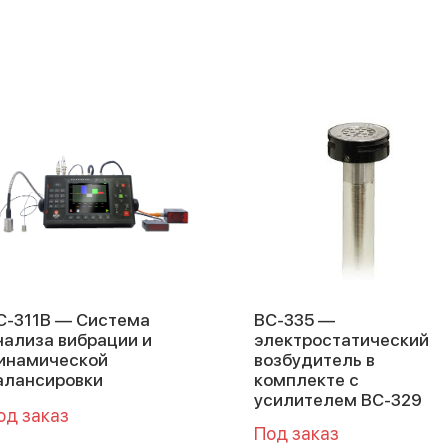
С-311В — Система
ВС-335 —
нализа вибрации и
электростатический
инамической
возбудитель в
алансировки
комплекте с
усилителем ВС-329
од заказ
Под заказ