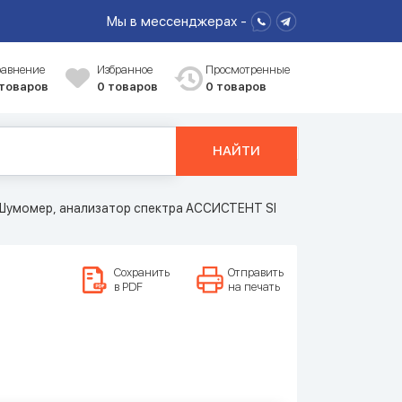
Мы в мессенджерах -
равнение
Избранное
Просмотренные
 товаров
0
товаров
0 товаров
НАЙТИ
Шумомер, анализатор спектра АССИСТЕНТ SI
Сохранить
Отправить
в PDF
на печать