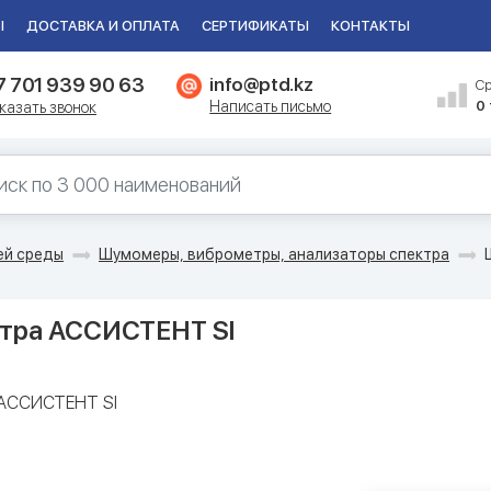
Ы
ДОСТАВКА И ОПЛАТА
СЕРТИФИКАТЫ
КОНТАКТЫ
7 701 939 90 63
info@ptd.kz
С
Написать письмо
0
казать звонок
ей среды
Шумомеры, виброметры, анализаторы спектра
ктра АССИСТЕНТ SI