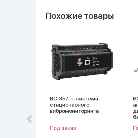
Похожие товары
выходом на
ВС-357 — система
В
стационарного
а
вибромониторинга
д
б
Под заказ
П