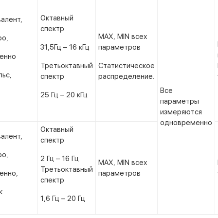
Октавный
алент,
спектр
MAX, MIN всех
ро,
31,5Гц – 16 кГц
параметров
енно
Третьоктавный
Статистическое
ьс,
спектр
распределение.
Все
25 Гц – 20 кГц
параметры
измеряются
одновременно
Октавный
алент,
спектр
ро,
2 Гц – 16 Гц
MAX, MIN всех
Третьоктавный
енно,
параметров
спектр
к
1,6 Гц – 20 Гц