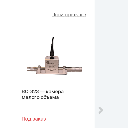
Посмотреть все
ВС-323 — камера
ВС-319 — у
малого объема
мощности
Под заказ
Под заказ