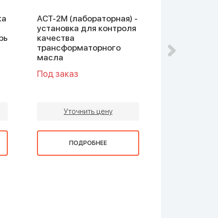
ка
АСТ-2М (лабораторная) -
АЗЖ-975 - 
установка для контроля
загрязнени
рь
качества
трансформаторного
масла
Под заказ
Под заказ
Уточни
Уточнить цену
ПОДР
ПОДРОБНЕЕ