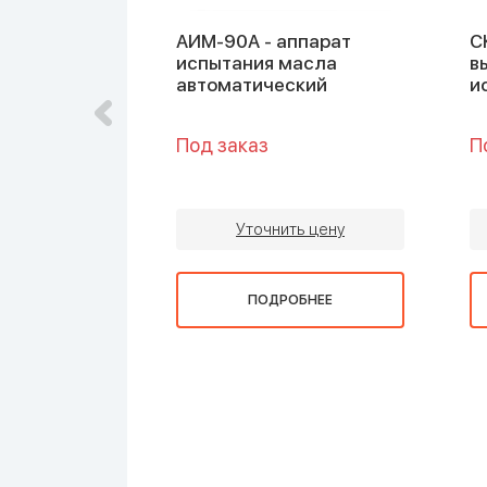
ат для
АИМ-90А - аппарат
С
я
испытания масла
в
 вспышки в
автоматический
и
гле
Под заказ
П
ть цену
Уточнить цену
ОБНЕЕ
ПОДРОБНЕЕ