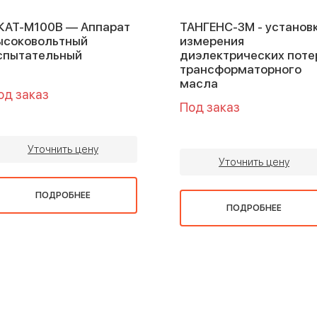
КАТ-М100В — Аппарат
ТАНГЕНС-3М - установ
ысоковольтный
измерения
спытательный
диэлектрических поте
трансформаторного
масла
од заказ
Под заказ
Уточнить цену
Уточнить цену
ПОДРОБНЕЕ
ПОДРОБНЕЕ