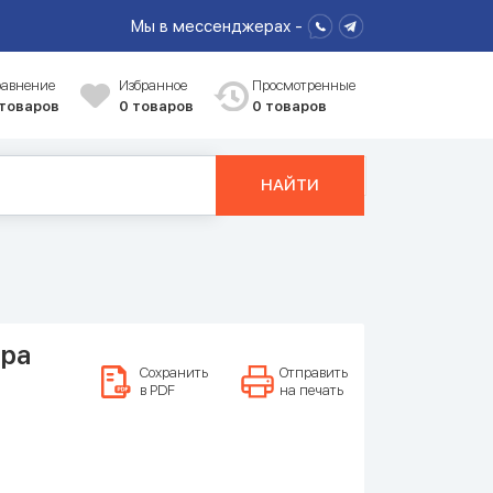
Мы в мессенджерах -
равнение
Избранное
Просмотренные
 товаров
0
товаров
0 товаров
НАЙТИ
ора
Сохранить
Отправить
в PDF
на печать