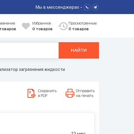
Мы в мессенджерах -
равнение
Избранное
Просмотренные
 товаров
0
товаров
0 товаров
НАЙТИ
ализатор загрязнения жидкости
Сохранить
Отправить
в PDF
на печать
12 мес.