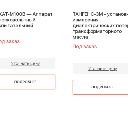
КАТ-М100В — Аппарат
ТАНГЕНС-3М - установ
ысоковольтный
измерения
спытательный
диэлектрических поте
трансформаторного
масла
од заказ
Под заказ
Уточнить цену
Уточнить цену
ПОДРОБНЕЕ
ПОДРОБНЕЕ