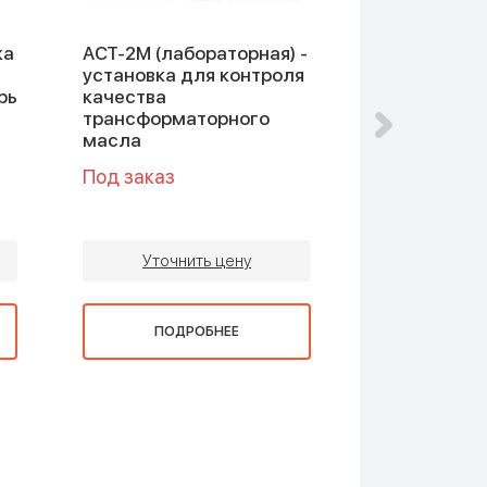
ка
АСТ-2М (лабораторная) -
АЗЖ-975 - 
установка для контроля
загрязнени
рь
качества
трансформаторного
масла
Под заказ
Под заказ
Уточни
Уточнить цену
ПОДР
ПОДРОБНЕЕ