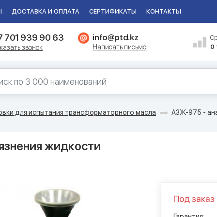
Ы
ДОСТАВКА И ОПЛАТА
СЕРТИФИКАТЫ
КОНТАКТЫ
7 701 939 90 63
info@ptd.kz
С
Написать письмо
0
казать звонок
овки для испытания трансформаторного масла
АЗЖ-975 - ан
рязнения жидкости
Под заказ
Гарантия: