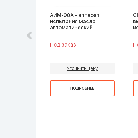
ат для
АИМ-90А - аппарат
С
я
испытания масла
в
 вспышки в
автоматический
и
гле
Под заказ
П
ть цену
Уточнить цену
ОБНЕЕ
ПОДРОБНЕЕ