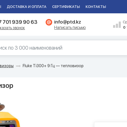
Ы
ДОСТАВКА И ОПЛАТА
СЕРТИФИКАТЫ
КОНТАКТЫ
7 701 939 90 63
info@ptd.kz
С
Написать письмо
0
казать звонок
визоры
Fluke Ti300+ 9 Гц — тепловизор
изор