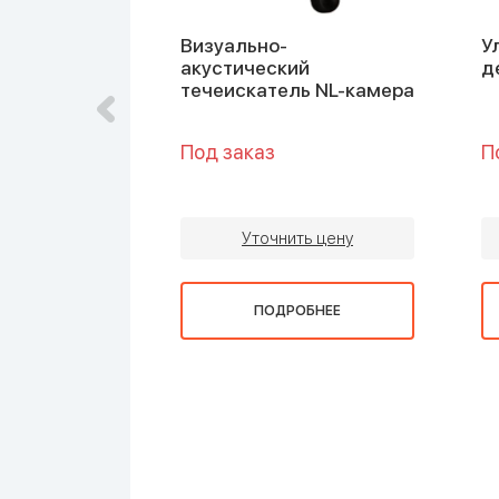
0 —
Визуально-
У
акустический
д
течеискатель NL-камера
Под заказ
П
ть цену
Уточнить цену
ОБНЕЕ
ПОДРОБНЕЕ