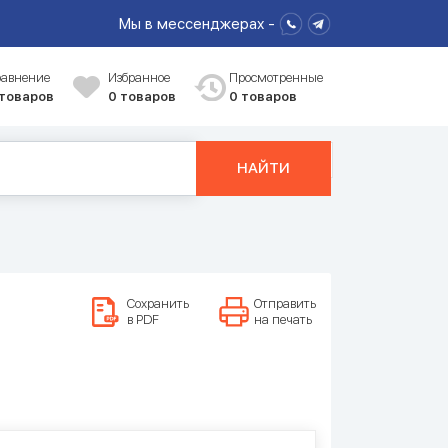
Мы в мессенджерах -
равнение
Избранное
Просмотренные
 товаров
0
товаров
0 товаров
НАЙТИ
Сохранить
Отправить
в PDF
на печать