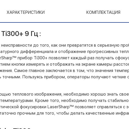
ХАРАКТЕРИСТИКИ
КОМПЛЕКТАЦИЯ
Ti300+ 9 Гц :
 неисправности до того, как они превратятся в серьезную пр
атурного дифференциала и отображение прогрессивных тепло
rSharp™ прибор Ti300+ позволяет каждый раз получать сфок
ием кнопки измерять и отображать на экране камеры расстоя
жения. Самое главное заключается в том, что значения темпе
 точными. Пользуясь прибором, операторы получают четкие с
щью теплового изображения, необходимо хорошо знать свое 
температурами. Кроме того, необходимо получать стабильно
тической фокусировки LaserSharp™ позволяет справляться с э
аточно прочным для того, чтобы делать качественные инфра