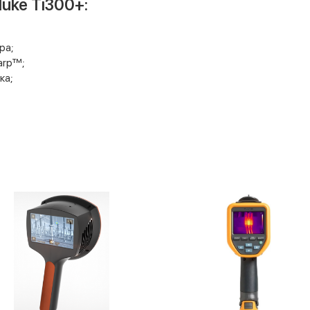
uke Ti300+:
ра;
arp™;
ка;