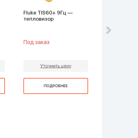
Fluke TIS60+ 9Гц —
Fluke Ti300
тепловизор
тепловизор
Под заказ
Под заказ
Уточнить цену
Уточни
ПОДРОБНЕЕ
ПОДР