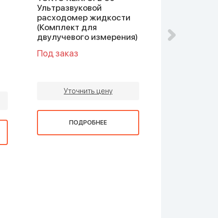
Ультразвуковой
Ультразвук
расходомер жидкости
расходомер
(Комплект для
(Комплект 
двулучевого измерения)
однолучево
измерения)
Под заказ
Под заказ
Уточнить цену
Уточни
ПОДРОБНЕЕ
ПОДР