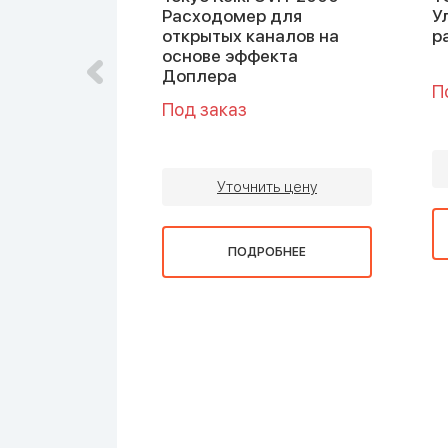
вой
Расходомер для
У
й
открытых каналов на
р
 жидкости
основе эффекта
Доплера
П
Под заказ
ть цену
Уточнить цену
ОБНЕЕ
ПОДРОБНЕЕ