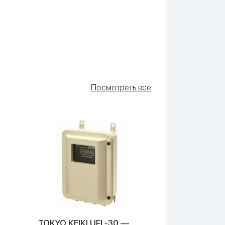
Посмотреть все
TOKYO KEIKI UFL-30 —
TOKYO KEIKI