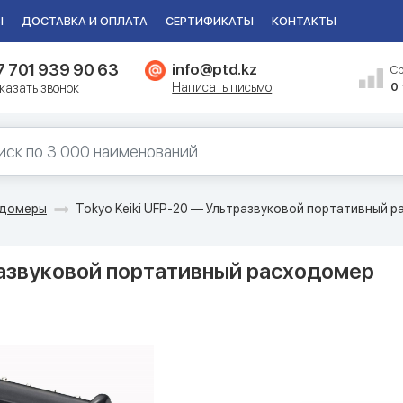
Ы
ДОСТАВКА И ОПЛАТА
СЕРТИФИКАТЫ
КОНТАКТЫ
7 701 939 90 63
info@ptd.kz
С
Написать письмо
0
казать звонок
одомеры
Tokyo Keiki UFP-20 — Ультразвуковой портативный 
развуковой портативный расходомер