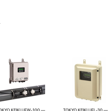
5.
OKYO KEIKI UFW-100 —
TOKYO KEIKI UFL-30 —