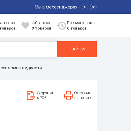
Мы в мессенджерах -
равнение
Избранное
Просмотренные
 товаров
0
товаров
0 товаров
НАЙТИ
расходомер жидкости
Сохранить
Отправить
в PDF
на печать