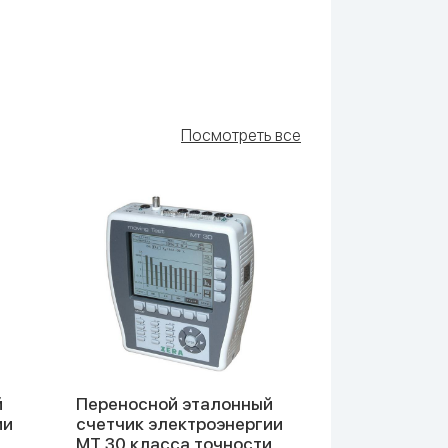
Посмотреть все
й
Переносной эталонный
MT3000 — 
ии
счетчик электроэнергии
счетчик эл
MT 30 класса точности
энергии се