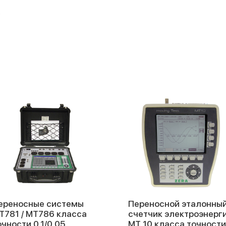
0
ереносные системы
Переносной эталонны
Т781 / MT786 класса
счетчик электроэнерг
очности 0.1/0.05
МТ 10 класса точности