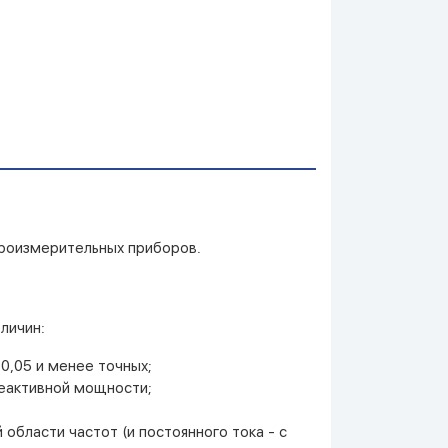
троизмерительных приборов.
личин:
0,05 и менее точных;
реактивной мощности;
бласти частот (и постоянного тока - с