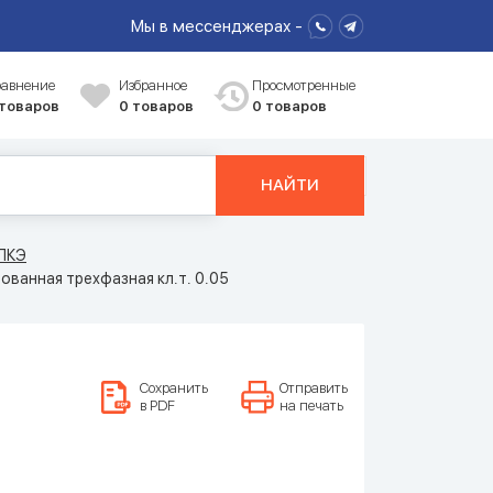
Мы в мессенджерах -
равнение
Избранное
Просмотренные
 товаров
0
товаров
0 товаров
НАЙТИ
 ПКЭ
ванная трехфазная кл.т. 0.05
Сохранить
Отправить
в PDF
на печать