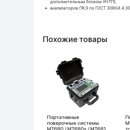
дополнительным блоком УНТП);
анализаторов ПКЭ по ГОСТ 30804.4.3
Похожие товары
Портативные
П
 источник
поверочные системы
М
MT680 / MT680s / MT681
т