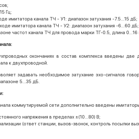
сов;
15 Гц;
де имитатора канала ТЧ - У1: диапазон затухания -7.5...15 дБ;
оде имитатора канала ТЧ - У2: диапазон затухания -6...60 дБ;
оне частот канала ТЧ для провода марки ТГ-0.5, длина 0...16 
нала:
вухпроводных окончаниях в состав комплекса введены две
ала к двухпроводной.
зволяет задавать необходимое затухание эхо-сигналов гово
апазоне 5...35 дБ.
и:
анала коммутируемой сети дополнительно введены имитатор
тоянного напряжения в пределах ±(10...80) В;
ализации (ответ станции, вызов-звонок, контроль посылки вызо