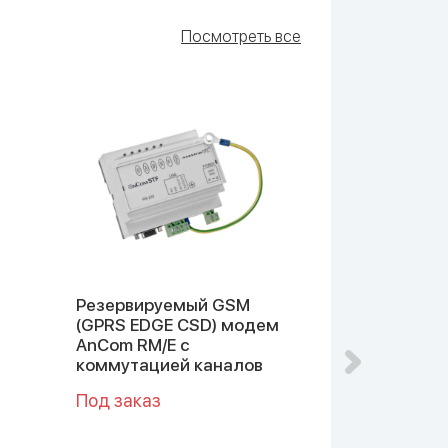
Посмотреть все
Резервируемый GSM
GSM GPRS 
(GPRS EDGE CSD) модем
AnCom RM/S
AnCom RM/E с
коммутацией каналов
Под заказ
Под заказ