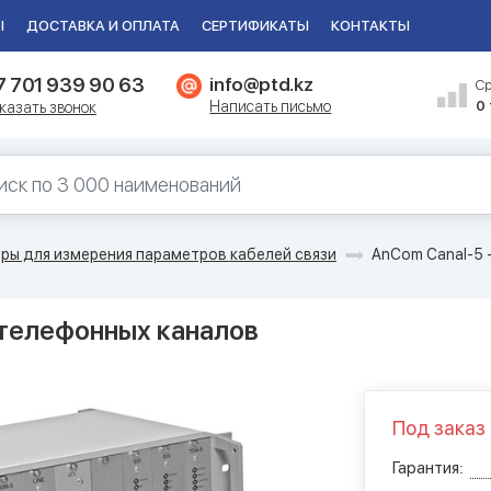
Ы
ДОСТАВКА И ОПЛАТА
СЕРТИФИКАТЫ
КОНТАКТЫ
7 701 939 90 63
info@ptd.kz
С
Написать письмо
0
казать звонок
ры для измерения параметров кабелей связи
AnCom Canal-5 
 телефонных каналов
Под заказ
Гарантия: