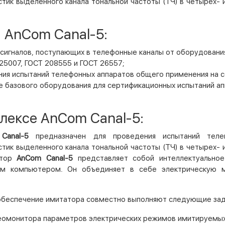
тик выделенного канала тональной частоты (ТЧ) в четырех- 
 AnCom Canal-5:
сигналов, поступающих в телефонные каналы от оборудовани
 25007, ГОСТ 208555 и ГОСТ 26557;
ния испытаний телефонных аппаратов общего применения на с
е базового оборудования для сертификационных испытаний ап
лексе AnCom Canal-5:
 Canal-5
предназначен для проведения испытаний теле
тик выделенного канала тональной частоты (ТЧ) в четырех- 
атор
AnCom Canal-5
представляет собой интеллектуальное
ым компьютером. Он объединяет в себе электрическую м
обеспечение имитатора совместно выполняют следующие зад
деомонитора параметров электрических режимов имитируемых