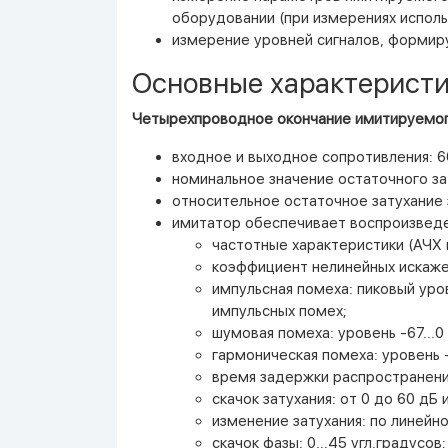
оборудовании (при измерениях исполь
измерение уровней сигналов, формир
Основные характеристи
Четырехпроводное окончание имитируемог
входное и выходное сопротивления: 6
номинальное значение остаточного за
относительное остаточное затухание з
имитатор обеспечивает воспроизведе
частотные характеристики (АЧХ и
коэффициент нелинейных искажени
импульсная помеха: пиковый уров
импульсных помех;
шумовая помеха: уровень -67...
гармоническая помеха: уровень 
время задержки распространения с
скачок затухания: от 0 до 60 дБ 
изменение затухания: по линейно
скачок фазы: 0...45 угл.градусов;