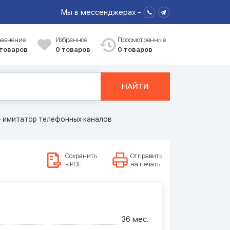
Мы в мессенджерах -
равнение
Избранное
Просмотренные
 товаров
0
товаров
0 товаров
НАЙТИ
- имитатор телефонных каналов
Сохранить
Отправить
в PDF
на печать
36 мес.