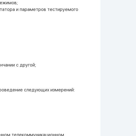
режимов;
итатора и параметров тестируемого
нчании с другой;
проведение следующих измерений:
ченном телекоммуникационном