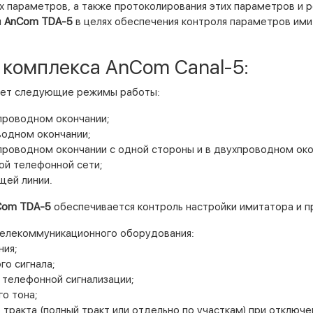
х параметров, а также протоколирования этих параметров и 
м
AnCom TDA-5
в целях обеспечения контроля параметров им
комплекса AnCom Canal-5:
ает следующие режимы работы:
проводном окончании;
водном окончании;
роводном окончании с одной стороны и в двухпроводном око
ой телефонной сети;
ей линии.
Com TDA-5
обеспечивается контроль настройки имитатора и 
телекоммуникационного оборудования:
ния;
о сигнала;
 телефонной сигнализации;
о тона;
тракта (полный тракт или отдельно по участкам) при отклю