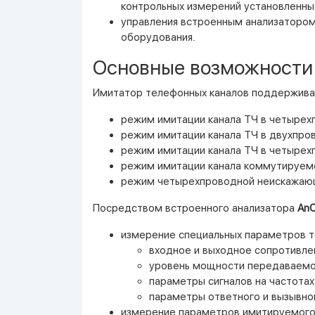
контрольных измерений установленны
управления встроенным анализаторо
оборудования.
Основные возможности 
Имитатор телефонных каналов поддержив
режим имитации канала ТЧ в четырех
режим имитации канала ТЧ в двухпро
режим имитации канала ТЧ в четырехп
режим имитации канала коммутируем
режим четырехпроводной неискажающ
Посредством встроенного анализатора
An
измерение специальных параметров 
входное и выходное сопротивле
уровень мощности передаваемог
параметры сигналов на частотах
параметры ответного и вызывног
измерение параметров имитируемого 