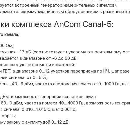
зуется встроенный генератор измерительных сигналов);
уемых телекоммуникационным оборудованием в различных кон
ки комплекса AnCom Canal-5:
о канала:
00 Ом;
тухания: -17 дБ (соответствует нулевому относительному ост
адается в диапазоне от -6 до 60 дБ;
ние следующих помех и искажений:
 ГВП) в диапазоне 0...12 участков переприема по НЧ, шаг равен
й сигнала: от 0...5 %;
ень -40...6 дБм, частота следования помех от 0...1000 Гц, шаг
0 дБм, возможность генерации всплесков шума;
-60...0 дБм, частота помехи 40...4000 Гц, возможность генер
игнала: 0.016...1.015 с, шаг 0.001 с;
и обрыв;
му закону с амплитудой 0...12 дБ;