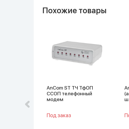
Похожие товары
КИ
AnCom ST ТЧ ТфОП
A
нтера связи
ССОП телефонный
(
модем
ш
Под заказ
П