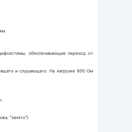
км.
 дифсистемы, обеспечивающие переход от
рящего и слушающего. На нагрузке 600 Ом
ы:
ва, "занято").