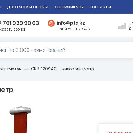
Ы
ДОСТАВКА И ОПЛАТА
СЕРТИФИКАТЫ
КОНТАКТЫ
7 701 939 90 63
info@ptd.kz
С
Написать письмо
0
казать звонок
ольтметры
СКВ-120/140 — киловольтметр
метр