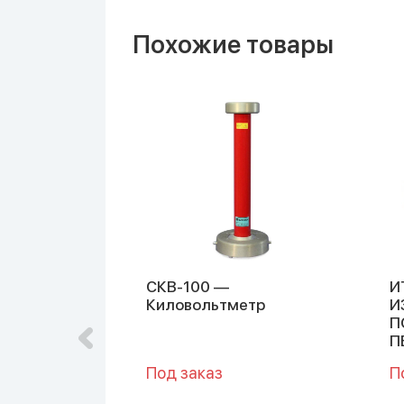
Похожие товары
СКВ-100 —
И
етр
Киловольтметр
И
П
П
Под заказ
П