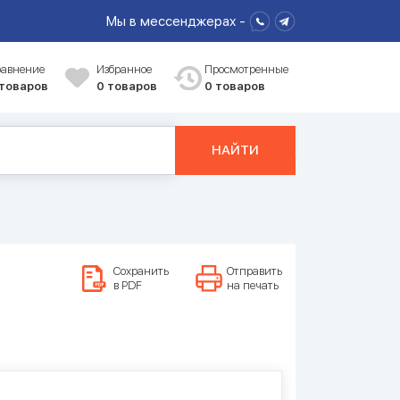
Мы в мессенджерах -
равнение
Избранное
Просмотренные
 товаров
0
товаров
0 товаров
НАЙТИ
Сохранить
Отправить
в PDF
на печать