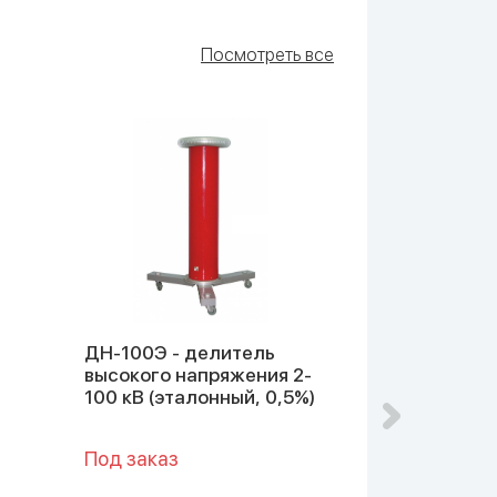
Посмотреть все
ДН-100Э - делитель
ДН-200 - д
высокого напряжения 2-
высокого н
)
100 кВ (эталонный, 0,5%)
20-200 кВ (
Под заказ
Под заказ