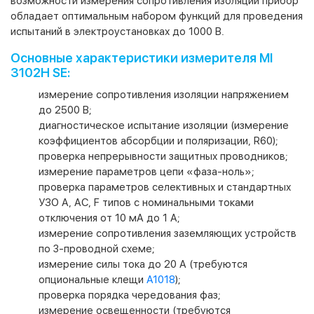
возможности измерения сопротивления изоляции прибор
обладает оптимальным набором функций для проведения
испытаний в электроустановках до 1000 В.
Основные характеристики измерителя MI
3102H SE:
измерение сопротивления изоляции напряжением
до 2500 В;
диагностическое испытание изоляции (измерение
коэффициентов абсорбции и поляризации, R60);
проверка непрерывности защитных проводников;
измерение параметров цепи «фаза-ноль»;
проверка параметров селективных и стандартных
УЗО А, АС, F типов с номинальными токами
отключения от 10 мА до 1 А;
измерение сопротивления заземляющих устройств
по 3-проводной схеме;
измерение силы тока до 20 А (требуются
опциональные клещи
А1018
);
проверка порядка чередования фаз;
измерение освещенности (требуются