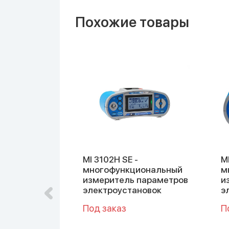
Похожие товары
 измеритель
MI 3102H SE -
M
многофункциональный
м
их сетей
измеритель параметров
и
электроустановок
э
Под заказ
П