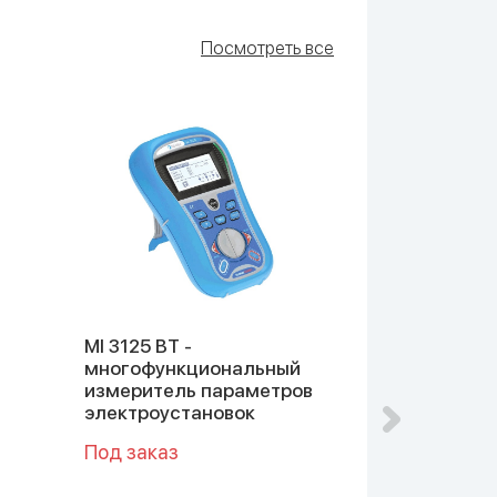
Посмотреть все
O
MI 3125 BT -
MI3152Н Eur
многофункциональный
2,5 кВ
измеритель параметров
Многофунк
электроустановок
измеритель
электроуст
Под заказ
Под заказ