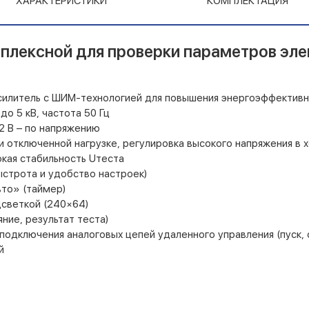
ХАРАКТЕРИСТИКИ
КОМПЛЕКТАЦИЯ
плексной для проверки параметров эл
усилитель с ШИМ-технологией для повышения энергоэффективн
о 5 кВ, частота 50 Гц
 2 В – по напряжению
и отключенной нагрузке, регулировка высокого напряжения в 
кая стабильность Uтеста
ыстрота и удобство настроек)
вто» (таймер)
дсветкой (240×64)
яние, результат теста)
подключения аналоговых цепей удаленного управления (пуск, о
й