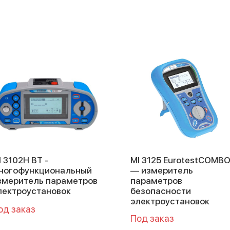
I 3102H BT -
MI 3125 EurotestCOMB
ногофункциональный
— измеритель
змеритель параметров
параметров
лектроустановок
безопасности
электроустановок
од заказ
Под заказ