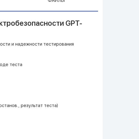
ФАЙЛЫ
ектробезопасности GPT-
ости и надежности тестирования
ходе теста
станов., результат теста)