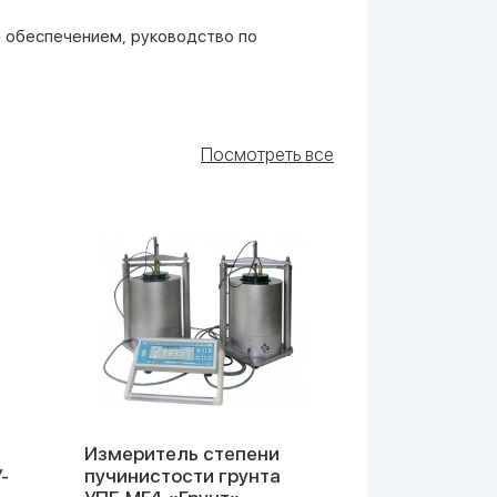
ым обеспечением, руководство по
Посмотреть все
Измеритель степени
Измеритель
-
пучинистости грунта
асфальтобе