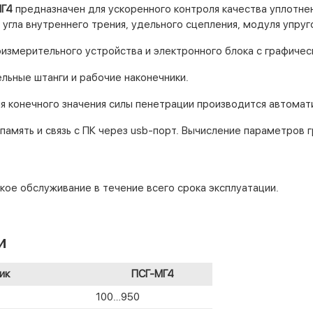
МГ4
предназначен для ускоренного контроля качества уплотнен
 угла внутреннего трения, удельного сцепления, модуля упруг
измерительного устройства и электронного блока с графиче
ельные штанги и рабочие наконечники.
 конечного значения силы пенетрации производится автомат
амять и связь с ПК через usb-порт. Вычисление параметров 
ое обслуживание в течение всего срока эксплуатации.
и
ик
ПСГ-МГ4
100…950