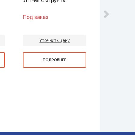
УПГ-МГ4 «Грунт»
Под заказ
Под заказ
Уточнить цену
Уточни
ПОДРОБНЕЕ
ПОДР