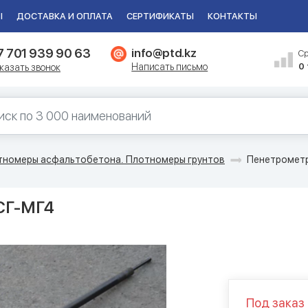
Ы
ДОСТАВКА И ОПЛАТА
СЕРТИФИКАТЫ
КОНТАКТЫ
7 701 939 90 63
info@ptd.kz
С
Написать письмо
0
казать звонок
тномеры асфальтобетона. Плотномеры грунтов
Пенетрометр
СГ-МГ4
Под заказ