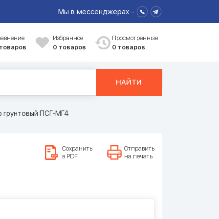
Мы в мессенджерах -
равнение
Избранное
Просмотренные
 товаров
0
товаров
0 товаров
НАЙТИ
 грунтовый ПСГ-МГ4
Сохранить
Отправить
в PDF
на печать