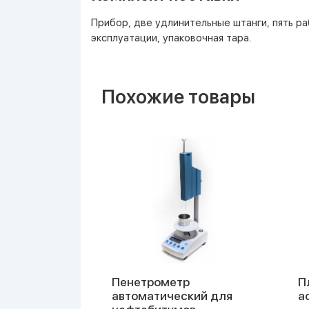
Прибор, две удлинительные штанги, пять р
эксплуатации, упаковочная тара.
Похожие товары
ий
Пенетрометр
П
рунтов
автоматический для
а