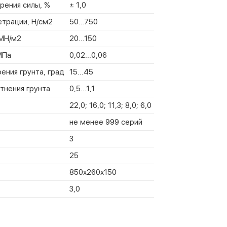
рения силы, %
± 1,0
етрации, Н/см2
50…750
 МН/м2
20...150
МПа
0,02...0,06
ения грунта, град
15...45
тнения грунта
0,5...1,1
22,0; 16,0; 11,3; 8,0; 6,0
не менее 999 серий
3
25
850x260x150
3,0