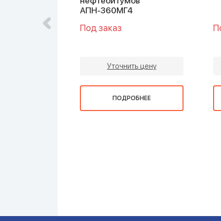
нефтебитумов
АПН-360МГ4
Под заказ
П
ть цену
Уточнить цену
ОБНЕЕ
ПОДРОБНЕЕ