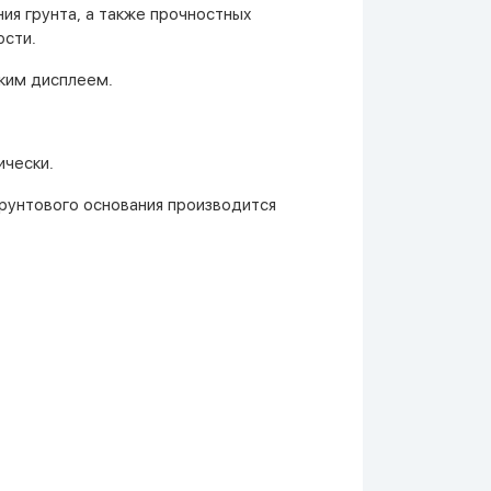
ия грунта, а также прочностных
ости.
ским дисплеем.
ически.
грунтового основания производится