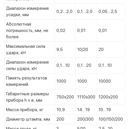
Диапазон измерения
0,2...2,0
0,1...2,0
0,05...2,5
усадки, мм
Абсолютная
погрешность, мм, не
0,02
0,01
0,01
более
Максимальная сила
9,5
10/20
20
удара, кН
Диапазон измерения
0,1...10
0,1...20
0,1...10
силы удара, кН
Память результатов
1000
1000
10000
измерений
Габаритные размеры
750х200
1110х300
1200х200
прибора h x ø, мм
Масса прибора, кг
10,9
14...19
10...19
Диаметр штампа, мм
200
200/300
100/150/200
Масса груза, кг
3
5/10
2,5...10