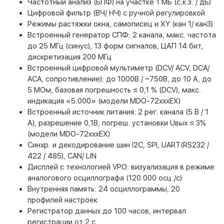
Частотный анализ (БПФ) на участке 1 МБ (с.к.з. / дБ)
Цифровой фильтр (ВЧ/ НЧ) с ручной регулировкой
Режимы растяжки окна, самописец и XY (кан 1/ кан3)
Встроенный генератор СПФ: 2 канала, макс. частота
до 25 МГц (синус), 13 форм сигналов, ЦАП 14 бит,
дискретизация 200 МГц
Встроенный цифровой мультиметр (DCV/ ACV, DCA/
ACA, сопротивление): до 1000В / ~750В, до 10 А, до
5 МОм, базовая погрешность ≤ 0,1 % (DCV), макс.
индикация «5.000» (модели MDO-72хххEX)
Встроенный источник питания: 2 рег. канала (5 В / 1
А), разрешение 0,1В, погреш. установки Uвых ≤ 3%
(модели MDO-72хххEX)
Синхр. и декодирование шин I2C, SPI, UART(RS232 /
422 / 485), CAN/ LIN
Дисплей с технологией VPO: визуализация в режиме
аналогового осциллографа (120.000 осц./с)
Внутренняя память: 24 осциллограммы, 20
профилей настроек
Регистратор данных до 100 часов, интервал
регистрации от 2 с.