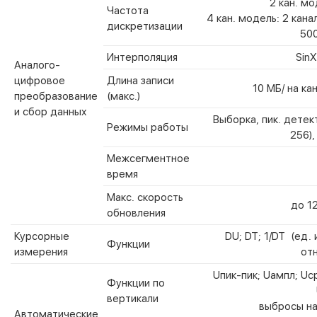
2 кан. мо
Частота
4 кан. модель: 2 канал
дискретизации
500
Интерполяция
SinX
Аналого-
цифровое
Длина записи
10 МБ/ на ка
преобразование
(макс.)
и сбор данных
Выборка, пик. детек
Режимы работы
256)
Межсегментное
время
Макс. скорость
до 1
обновления
Курсорные
DU; DT; 1/DT (ед. 
Функции
измерения
от
Uпик-пик; Uампл; Uср.
Функции по
вертикали
выбросы на
Автоматические