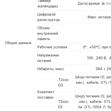
Таймер
Дата/ время (в т.ч
(календарь)
Цифровой
Макс. интерв
регистратор
Объем
внутренней
памяти
Общие данные
Рабочие условия
0°…+50°С, при 
Напряжение
100…240 В, 4
питания
Габариты, масс
384 × 20
Шнур питания (1), де
72ххх-
кан.), кабель GTL-1
EG
Комплект
Шнур питания (1), де
поставки
72ххх-
кан.), кабель GTL
EX
1м GTL-105А (1, ба