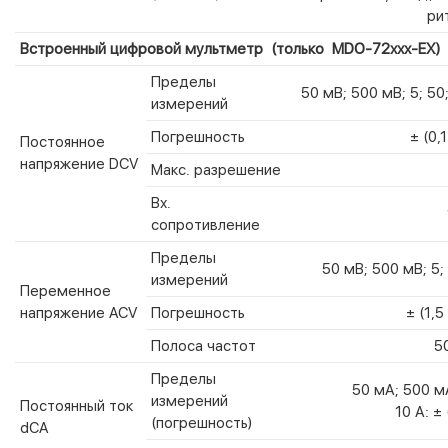
ри
Встроенный цифровой мультметр (только MDO-72ххх-EX)
Пределы
50 мВ; 500 мВ; 5; 50
измерений
Погрешность
± (0,
Постоянное
напряжение DCV
Макс. разрешение
Вх.
сопротивление
Пределы
50 мВ; 500 мВ; 5;
измерений
Переменное
напряжение ACV
Погрешность
± (1,5
Полоса частот
5
Пределы
50 мА; 500 мА
измерений
Постоянный ток
10 А: ±
(погрешность)
dCA