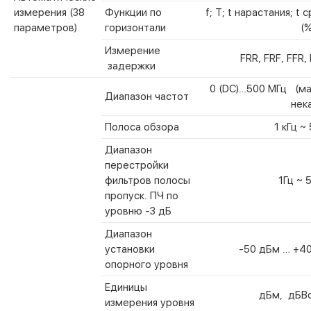
измерения (38
Функции по
f; T; t нарастания; t 
параметров)
горизонтали
(%
Измерение
FRR, FRF, FFR, 
задержки
0 (DC)…500 МГц (мак
Диапазон частот
нек
Полоса обзора
1 кГц ~
Диапазон
перестройки
фильтров полосы
1Гц ~ 
пропуск. ПЧ по
уровню -3 дБ
Диапазон
установки
-50 дБм … +40
опорного уровня
Единицы
дБм, дБВс
измерения уровня