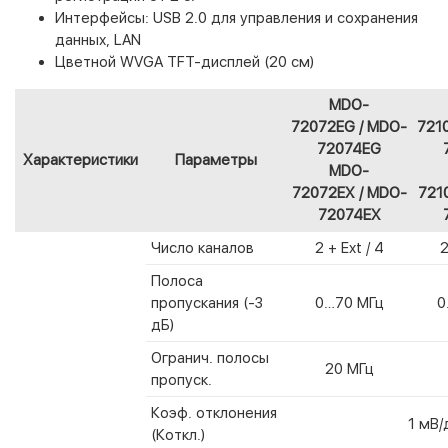
Интерфейсы: USB 2.0 для управления и сохранения
данных, LAN
Цветной WVGA TFT-дисплей (20 см)
MDO-
72072EG / MDO-
721
72074EG
Характеристики
Параметры
MDO-
72072EX / MDO-
721
72074EX
Число каналов
2 + Ext / 4
2
Полоса
пропускания (-3
0…70 МГц
0
дБ)
Огранич. полосы
20 МГц
пропуск.
Коэф. отклонения
1 мВ/
(Коткл.)