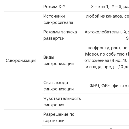
Режим X-Y
Х – кан 1; Y – 3; р
Источники
любой из каналов, сет
синхросигнала
Режимы запуска
Автоколебательный, 
развертки
S
по фронту, рант, по
(video), по событию 
Виды
Синхронизация
отложенная (4 нс…10 с
синхронизации
и спада, пред- (10 д
Связь входа
ФНЧ, ФВЧ, фильтр ш
синхронизации
Чувствительность
синхрониз.
Разрешение по
вертикали