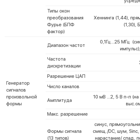
усредн
Типы окон
преобразования
Хеннинга (1,44), пр
Фурье (БПФ
(1,30), 
фактор)
0,1Гц…25 МГц (син
Диапазон частот
импульс)
Частота
дискретизации
Разрешение ЦАП
Генератор
Число каналов
сигналов
произвольной
10 мВ …2, 5 В п-п (н
Амплитуда
формы
выс.ом
Макс. разрешение
синус, прямоугольник
Формы сигнала
смещ./DC, шум, Sinc,
(13 типов)
нарастание/ спад, п