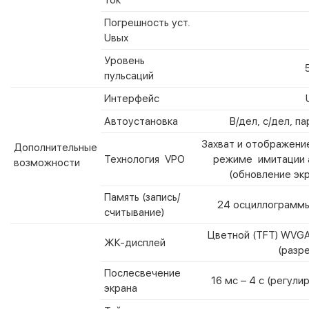
Погрешность уст.
Uвых
Уровень
пульсаций
Интерфейс
Автоустановка
В/дел, с/дел, п
Захват и отображение
Дополнительные
Технология VPO
режиме имитации 
возможности
(обновление экр
Память (запись/
24 осциллограммы
считывание)
Цветной (TFT) WVGA,
ЖК-дисплей
(разре
Послесвечение
16 мс – 4 с (регул
экрана