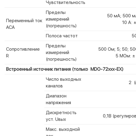
Чувствительность
Пределы
50 мА; 500 мА
измерений
Переменный ток
10 А: 
(погрешность)
ACA
Полоса частот
5
Пределы
Сопротивление
500 Ом; 5; 50; 500
измерений
R
5 МОм: ± 
(погрешность)
Встроенный источник питания (только MDO-72ххх-EX)
Число выходных
2 (
каналов
Диапазон
напряжения
Дискретность
0,1В (регулиро
уст. Uвых
Макс. выходной
ток