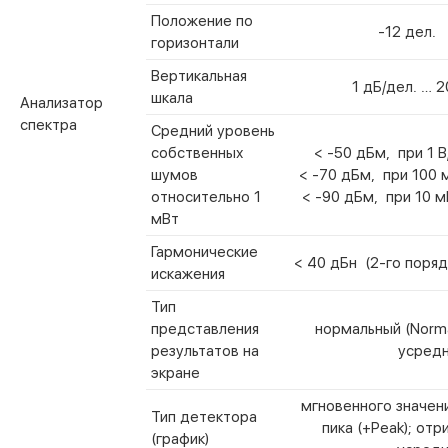
Положение по
-12 дел. 
горизонтали
Вертикальная
1 дБ/дел. … 2
шкала
Анализатор
спектра
Средний уровень
собственных
< -50 дБм, при 1 В
шумов
< -70 дБм, при 100 м
относительно 1
< -90 дБм, при 10 м
мВт
Гармонические
< 40 дБн (2-го поряд
искажения
Тип
представления
нормальный (Norma
результатов на
усредн
экране
мгновенного значени
Тип детектора
пика (+Peak); отр
(график)