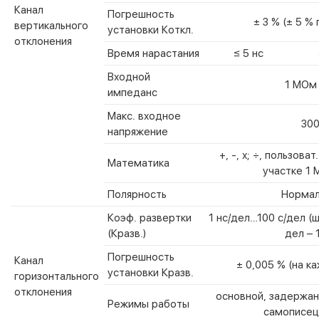
Канал
Погрешность
± 3 % (± 5 %
вертикального
установки Коткл.
отклонения
Время нарастания
≤ 5 нс
Входной
1 МОм 
импеданс
Макс. входное
300
напряжение
+, -, х; ÷, пользов
Математика
участке 1 М
Полярность
Нормал
Коэф. развертки
1 нс/дел…100 с/дел (
(Кразв.)
дел – 1
Погрешность
Канал
± 0,005 % (на к
установки Кразв.
горизонтального
отклонения
основной, задержанн
Режимы работы
самописец,