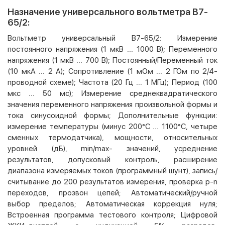
Назначение универсального вольтметра В7-
65/2:
Вольтметр универсальный В7-65/2: Измерение
постоянного напряжения (1 мкВ ... 1000 В); Переменного
напряжения (1 мкВ ... 700 В); Постоянный/Переменный ток
(10 мкА ... 2 А); Сопротивление (1 мОм ... 2 ГОм по 2/4-
проводной схеме); Частота (20 Гц ... 1 МГц); Период (100
мкс ... 50 мс); Измерение среднеквадратического
значения переменного напряжения произвольной формы и
тока синусоидной формы; Дополнительные функции:
измерение температуры (минус 200°С ... 1100°С, четыре
сменных термодатчика), мощности, относительных
уровней (дБ), min/max- значений, усреднение
результатов, допусковый контроль, расширение
диапазона измеряемых токов (программный шунт), запись/
считывание до 200 результатов измерения, проверка р-n
переходов, прозвон цепей; Автоматический/ручной
выбор пределов; Автоматическая коррекция нуля;
Встроенная программа тестового контроля; Цифровой