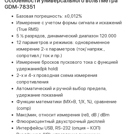
Особенности универсального вольтметра
GDM-78351
Базовая погрешность: ±0,012%
Измерение с учетом формы сигнала и искажений
(True RMS)
5 ½ разрядов, динамический диапазон 120.000
12 параметров и режимов: одновременное
измерение 2-х параметров (ток/ напряж.,
сопротивл./ ток и пр.)
Измерение бросков пускового тока с функцией
удержания(Ipk hold)
2-х и 4-х проводная схема измерения
сопротивления
Автоматический и ручной выбор предела,
удержание показаний
Функции математики (MX+B, 1/X, %), сравнение
(comp)
Макс/мин, относит измерения (rel), dB / dBm
Флюорисцентный двухстрочный дисплей
Интерфейсы USB, RS-232 (опция – КОП)