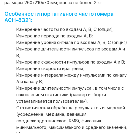
размеры 260х210х70 мм; масса не более 2 кг.
Особенности портативного частотомера
АСН-8321:
Измерение частоты по входам А, B, С (опция);
Измерение периода по входам А, B;
Измерение уровня сигнала по входам А, B, С (опция);
Измерение длительности импульсов по входам А и
В;
Измерение скважности импульсов по входам А и В;
Измерение скорости вращения;
Измерение интервала между импульсами по каналу
А и каналу B;
Измерение длительности импульса , в том числе с
накоплением статистики (размер выборки
устанавливается пользователем);
Статистическая обработка результатов измерений
(усреднение, медиана, девиация,
среднеквадратическое, RMS), фиксация
минимального, максимального и среднего значений;