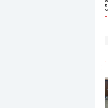
э
д
м
П