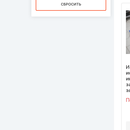
И
и
и
з
э
П