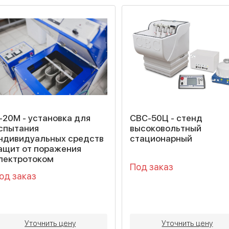
-20М - установка для
СВС-50Ц - cтенд
спытания
высоковольтный
ндивидуальных средств
стационарный
ащит от поражения
лектротоком
Под заказ
од заказ
Уточнить цену
Уточнить цену