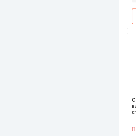
С
в
с
П