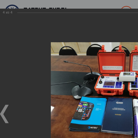
4
из
4
+7 (7152) 619-888
+ КАТАЛОГ ТОВАРОВ
О компании
Галерея
Выставка Power Kazakhstan 2015, Алматы
Выставка Power Kazakhstan 2015,
Алматы