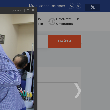
Мы в мессенджерах -
слайдер
равнение
Избранное
Просмотренные
 товаров
0
товаров
0 товаров
НАЙТИ