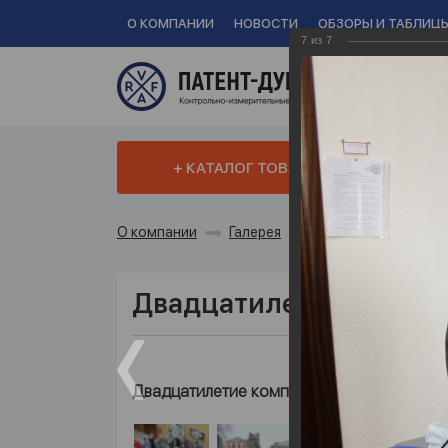
О КОМПАНИИ
НОВОСТИ
ОБЗОРЫ И ТАБЛИЦ
7
из
7
+
За
+ КАТАЛОГ ТОВАРОВ
О компании
Галерея
Двадцатилетие ко
Двадцатилетие компа
Двадцатилетие компании ООО «СКБ ЭП»