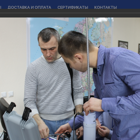
Ы
ДОСТАВКА И ОПЛАТА
СЕРТИФИКАТЫ
КОНТАКТЫ
7 701 939 90 63
info@ptd.kz
С
Написать письмо
0
казать звонок
мпании ООО «СКБ ЭП»
нии ООО «СКБ ЭП»